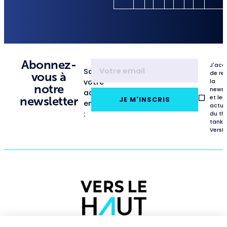
Abonnez-
J'acc
Saisissez
de re
vous à
votre
la
notre
newsl
adresse
et les
newsletter
JE M'INSCRIS
email
actua
:
du th
tank
VersL