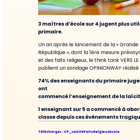
3 maîtres d’école sur 4 jugent plus uti
primaire.
Un an après le lancement de la « Grande m
République », dont la 1ère mesure prévoya
et des faits religieux, le think tank VERS
publient un sondage OPINIONWAY réalisé 
74% des enseignants du primaire jugent
ont
commencé l’enseignement de la laïcité
1 enseignant sur 5 a commencé à abord
classe depuis ces événements tragiqu
Télécharger : CP_LaicitéFaitsRelgieuxEcole