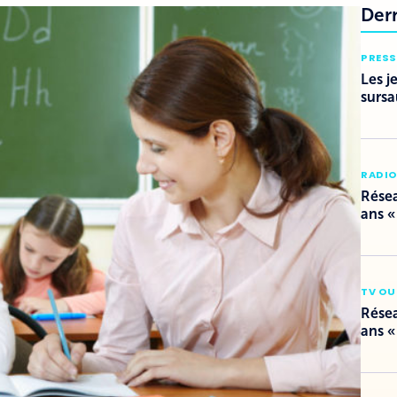
Der
PRESS
Les j
sursa
RADI
Résea
ans «
TV OU
Résea
ans «