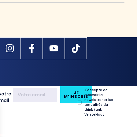
J'accepte de
JE
votre
recevoir la
M'INSCRIS
ail :
newsletter et les
actualités du
think tank
VersLeHaut