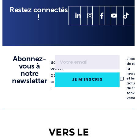
Restez connectés
!
Abonnez-
J'acc
Saisissez
de re
vous à
votre
la
notre
newsl
adresse
et les
newsletter
JE M'INSCRIS
email
actua
:
du th
tank
VersL