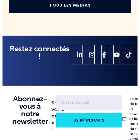
TOUS LES MÉDIAS
Restez connectés
!
Abonnez-
J'acc
Saisissez
de re
vous à
votre
la
notre
newsl
adresse
et les
newsletter
JE M'INSCRIS
email
actua
:
du th
tank
VersL