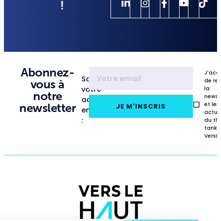
!
Abonnez-
J'acc
Saisissez
de re
vous à
votre
la
notre
newsl
adresse
et les
newsletter
JE M'INSCRIS
email
actua
:
du th
tank
VersL