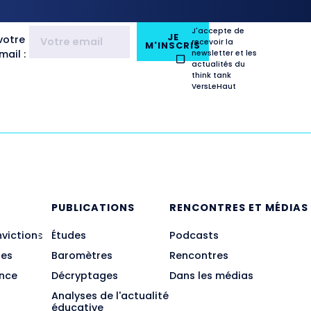
J'accepte de
JE
votre
recevoir la
M'INSCRIS
ail :
newsletter et les
actualités du
think tank
VersLeHaut
E
PUBLICATIONS
RENCONTRES ET MÉDIAS
nvictions
Études
Podcasts
des
Baromètres
Rencontres
ance
Décryptages
Dans les médias
Analyses de l'actualité
éducative