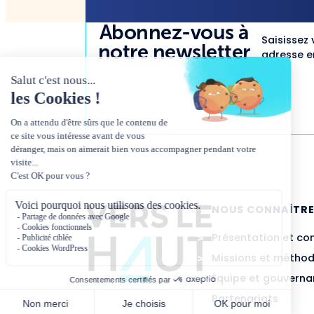
Abonnez-vous à
Saisissez 
notre newsletter
adresse em
NOUS CONNAÎTR
Présentation et co
Missions et métho
Équipe et gouvern
Partenariats