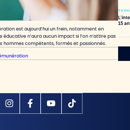
TV OU
L’int
15 an
nération est aujourd’hui un frein, notamment en
e éducative n’aura aucun impact si l’on n’attire pas
 des hommes compétents, formés et passionnés.
́munération