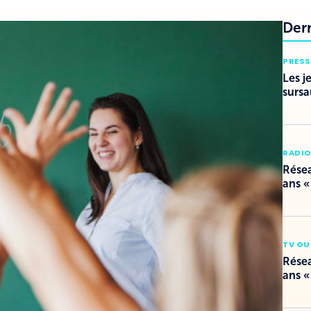
Der
PRESS
Les j
sursa
RADI
Résea
ans «
TV OU
Résea
ans «