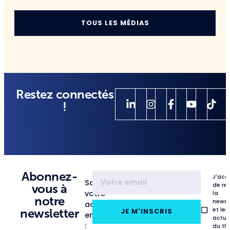
TOUS LES MÉDIAS
Restez connectés
!
Abonnez-
J'acc
Saisissez
de re
vous à
votre
la
notre
newsl
adresse
et les
newsletter
JE M'INSCRIS
email
actua
:
du th