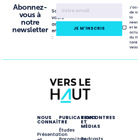
Abonnez-
J'acc
Saisissez
de re
vous à
votre
la
notre
newsl
adresse
et les
newsletter
JE M'INSCRIS
email
actua
:
du th
tank
VersL
NOUS
PUBLICATIONS
RENCONTRES
CONNAÎTRE
ET
MÉDIAS
Études
Présentation
Podcasts
Baromètres
et