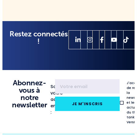
Restez connectés
!
Abonnez-
J'acc
Saisissez
de re
vous à
votre
la
notre
newsl
adresse
et les
newsletter
JE M'INSCRIS
email
actua
:
du th
tank
VersL