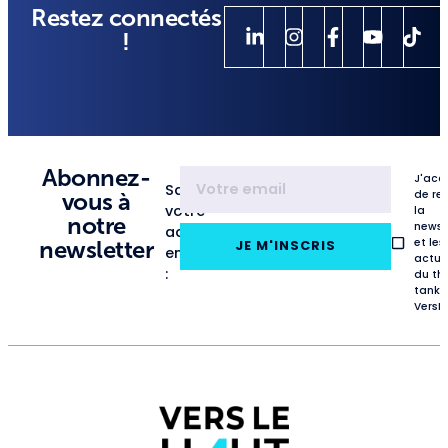
Restez connectés
!
Abonnez-
J'acc
Saisissez
de re
vous à
votre
la
notre
newsl
adresse
et les
newsletter
JE M'INSCRIS
email
actua
:
du th
tank
VersL