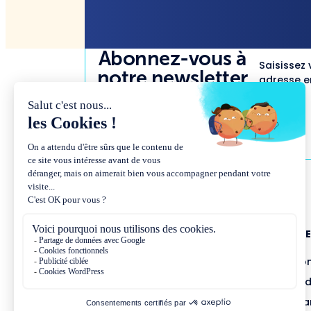
Abonnez-vous à
Saisissez 
notre newsletter
adresse em
NOUS CONNAÎTR
Présentation et co
Missions et métho
Équipe et gouvern