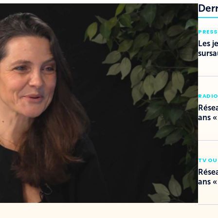
Der
PRESS
Les j
sursa
RADI
Résea
ans «
TV OU
Résea
ans «