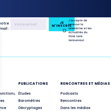
J'accepte de
JE
votre
recevoir la
M'INSCRIS
ail :
newsletter et les
actualités du
think tank
VersLeHaut
E
PUBLICATIONS
RENCONTRES ET MÉDIAS
nvictions
Études
Podcasts
des
Baromètres
Rencontres
ance
Décryptages
Dans les médias