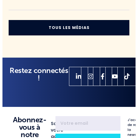
TOUS LES MÉDIAS
Restez connectés
!
Abonnez-
J'acc
Saisissez
de re
vous à
votre
la
notre
newsl
adresse