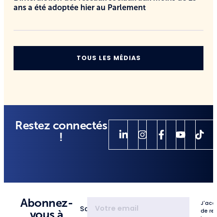
ans a été adoptée hier au Parlement
TOUS LES MÉDIAS
Restez connectés
!
Abonnez-
J'acc
Saisissez
de re
vous à