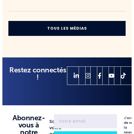
TOUS LES MÉDIAS
Restez connectés
!
Abonnez-
J'acc
Saisissez
de re
vous à
votre
la
notre
newsl