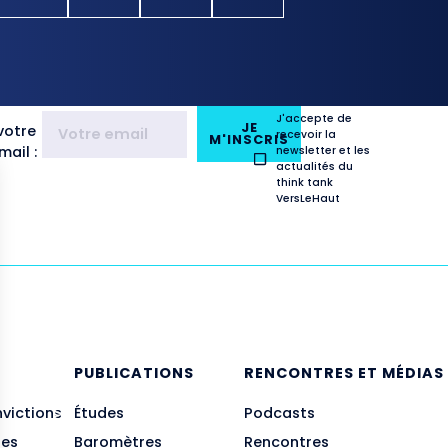
J'accepte de
JE
votre
recevoir la
M'INSCRIS
ail :
newsletter et les
actualités du
think tank
VersLeHaut
E
PUBLICATIONS
RENCONTRES ET MÉDIAS
nvictions
Études
Podcasts
des
Baromètres
Rencontres