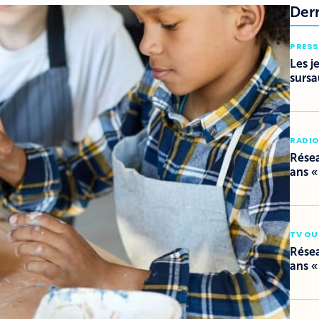
Der
PRESS
Les j
sursa
RADI
Résea
ans «
TV OU
Résea
ans «