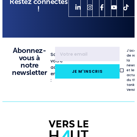
Restez connectés
!
Abonnez-
J'acc
Saisissez
de re
vous à
votre
la
notre
newsl
adresse
et les
newsletter
JE M'INSCRIS
email
actua
:
du th
tank
VersL