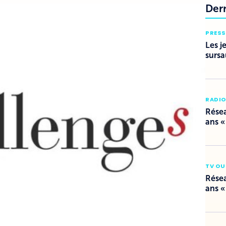
Der
PRESS
Les j
sursa
RADI
Résea
ans «
TV OU
Résea
ans «