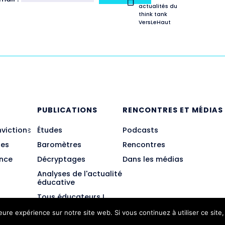
actualités du
think tank
VersLeHaut
E
PUBLICATIONS
RENCONTRES ET MÉDIAS
nvictions
Études
Podcasts
des
Baromètres
Rencontres
ance
Décryptages
Dans les médias
Analyses de l'actualité
éducative
Tous éducateurs !
leure expérience sur notre site web. Si vous continuez à utiliser ce sit