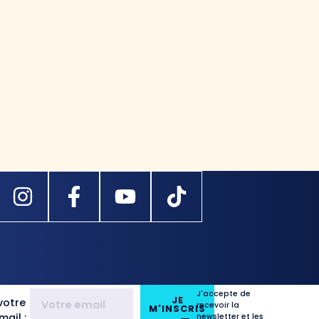
J'accepte de
JE
votre
recevoir la
M'INSCRIS
ail :
newsletter et les