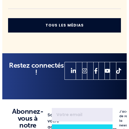
TOUS LES MÉDIAS
Restez connectés
!
Abonnez-
J'acc
Saisissez
de re
vous à
votre
la
notre
newsl
adresse