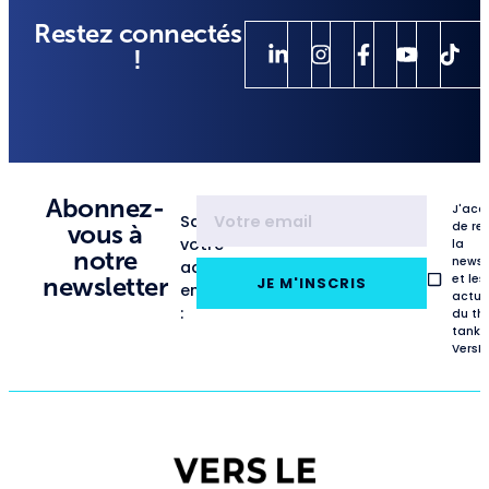
Restez connectés
!
Abonnez-
J'acc
Saisissez
de re
vous à
votre
la
notre
newsl
adresse
et les
newsletter
JE M'INSCRIS
email
actua
:
du th
tank
VersL