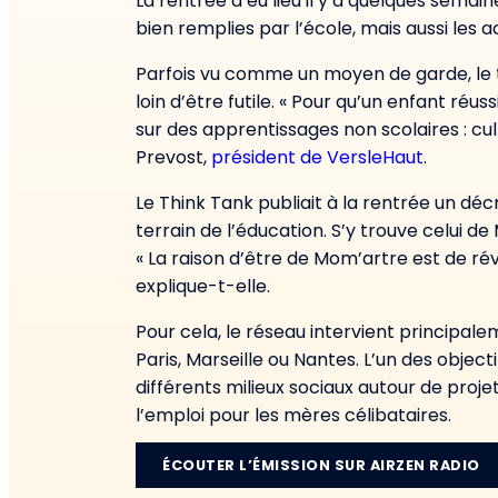
La rentrée a eu lieu il y a quelques semai
bien remplies par l’école, mais aussi les ac
Parfois vu comme un moyen de garde, le t
loin d’être futile. « Pour qu’un enfant réus
sur des apprentissages non scolaires : cult
Prevost,
président de VersleHaut
.
Le Think Tank publiait à la rentrée un dé
terrain de l’éducation. S’y trouve celui de
« La raison d’être de Mom’artre est de rév
explique-t-elle.
Pour cela, le réseau intervient principalem
Paris, Marseille ou Nantes. L’un des object
différents milieux sociaux autour de projet
l’emploi pour les mères célibataires.
ÉCOUTER L’ÉMISSION SUR AIRZEN RADIO