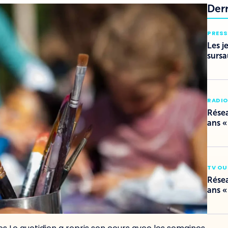
Der
PRESS
Les j
sursa
RADI
Résea
ans «
TV OU
Résea
ans «