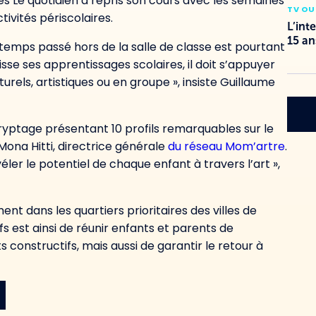
nes Le quotidien a repris son cours avec les semaines
TV OU
tivités périscolaires.
L’int
15 an
emps passé hors de la salle de classe est pourtant
sisse ses apprentissages scolaires, il doit s’appuyer
urels, artistiques ou en groupe », insiste Guillaume
cryptage présentant 10 profils remarquables sur le
 Mona Hitti, directrice générale
du réseau Mom’artre
.
éler le potentiel de chaque enfant à travers l’art »,
ent dans les quartiers prioritaires des villes de
ifs est ainsi de réunir enfants et parents de
s constructifs, mais aussi de garantir le retour à