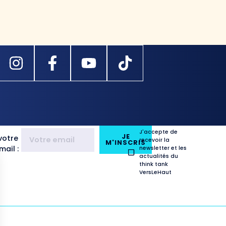
J'accepte de
JE
votre
recevoir la
M'INSCRIS
ail :
newsletter et les
actualités du
think tank
VersLeHaut