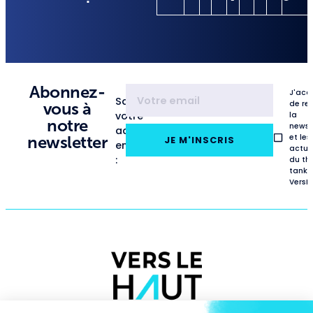
Abonnez-
J'acc
Saisissez
de re
vous à
votre
la
notre
newsl
adresse
et les
newsletter
JE M'INSCRIS
email
actua
:
du th
tank
VersL