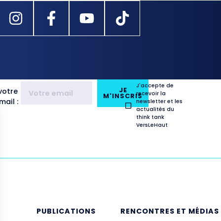
J'accepte de
JE
votre
recevoir la
M'INSCRIS
ail :
newsletter et les
actualités du
think tank
VersLeHaut
E
PUBLICATIONS
RENCONTRES ET MÉDIAS