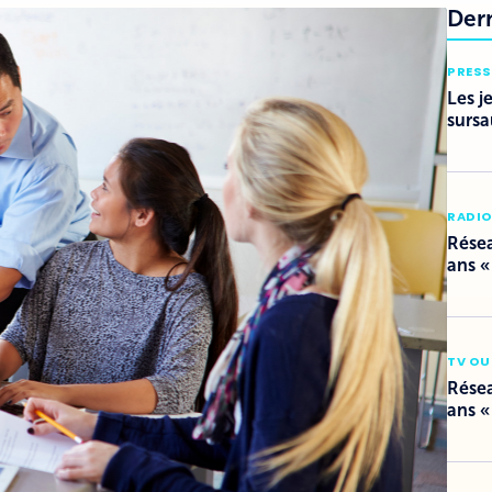
Der
PRESS
Les j
sursa
RADI
Résea
ans «
TV OU
Résea
ans «