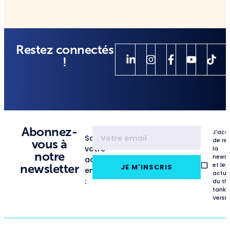
Restez connectés
!
Abonnez-
J'acc
Saisissez
de re
vous à
votre
la
notre
newsl
adresse
et les
newsletter
JE M'INSCRIS
email
actua
:
du th
tank
VersL