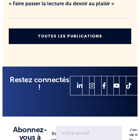
« Faire passer la lecture du devoir au plaisir »
TOUTES LES PUBLICATIONS
Restez connectés
!
Abonnez-
J'acc
Saisissez
de re
vous à
la